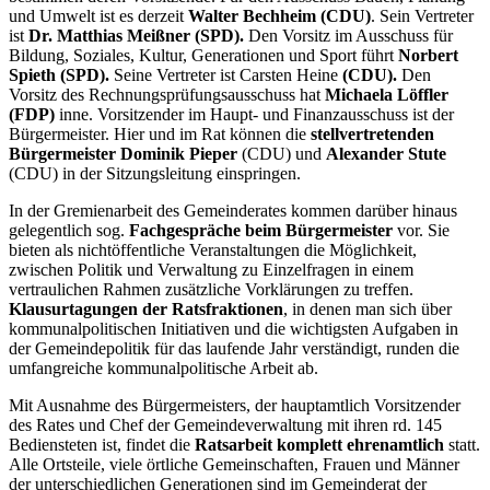
und Umwelt ist es derzeit
Walter Bechheim (CDU)
. Sein Vertreter
ist
Dr. Matthias Meißner (SPD).
Den Vorsitz im Ausschuss für
Bildung, Soziales, Kultur, Generationen und Sport führt
Norbert
Spieth (SPD).
Seine Vertreter ist Carsten Heine
(CDU).
Den
Vorsitz des Rechnungsprüfungsausschuss hat
Michaela Löffler
(FDP)
inne. Vorsitzender im Haupt- und Finanzausschuss ist der
Bürgermeister. Hier und im Rat können die
stellvertretenden
Bürgermeister Dominik Pieper
(CDU) und
Alexander Stute
(CDU) in der Sitzungsleitung einspringen.
In der Gremienarbeit des Gemeinderates kommen darüber hinaus
gelegentlich sog.
Fachgespräche beim Bürgermeister
vor. Sie
bieten als nichtöffentliche Veranstaltungen die Möglichkeit,
zwischen Politik und Verwaltung zu Einzelfragen in einem
vertraulichen Rahmen zusätzliche Vorklärungen zu treffen.
Klausurtagungen der Ratsfraktionen
, in denen man sich über
kommunalpolitischen Initiativen und die wichtigsten Aufgaben in
der Gemeindepolitik für das laufende Jahr verständigt, runden die
umfangreiche kommunalpolitische Arbeit ab.
Mit Ausnahme des Bürgermeisters, der hauptamtlich Vorsitzender
des Rates und Chef der Gemeindeverwaltung mit ihren rd. 145
Bediensteten ist, findet die
Ratsarbeit komplett ehrenamtlich
statt.
Alle Ortsteile, viele örtliche Gemeinschaften, Frauen und Männer
der unterschiedlichen Generationen sind im Gemeinderat der