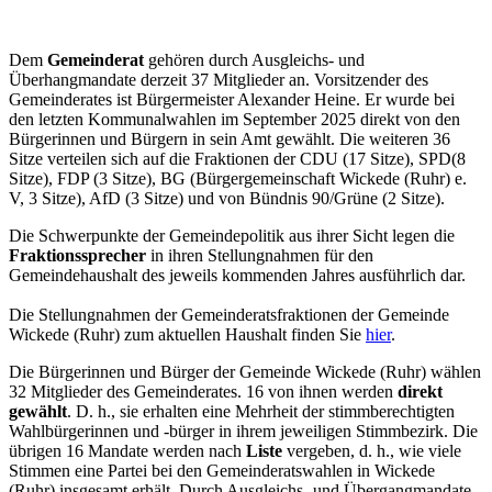
Dem
Gemeinderat
gehören durch Ausgleichs- und
Überhangmandate derzeit 37 Mitglieder an. Vorsitzender des
Gemeinderates ist Bürgermeister Alexander Heine. Er wurde bei
den letzten Kommunalwahlen im September 2025 direkt von den
Bürgerinnen und Bürgern in sein Amt gewählt. Die weiteren 36
Sitze verteilen sich auf die Fraktionen der CDU (17 Sitze), SPD
(8
Sitze), FDP (3 Sitze), BG (Bürgergemeinschaft Wickede (Ruhr) e.
V, 3 Sitze), AfD (3 Sitze) und von Bündnis 90/Grüne (2 Sitze).
Die Schwerpunkte der Gemeindepolitik aus ihrer Sicht legen die
Fraktionssprecher
in ihren Stellungnahmen für den
Gemeindehaushalt des jeweils kommenden Jahres ausführlich dar.
Die Stellungnahmen der Gemeinderatsfraktionen der Gemeinde
Wickede (Ruhr) zum aktuellen Haushalt finden Sie
hier
.
Die Bürgerinnen und Bürger der Gemeinde Wickede (Ruhr) wählen
32 Mitglieder des Gemeinderates. 16 von ihnen werden
direkt
gewählt
. D. h., sie erhalten eine Mehrheit der stimmberechtigten
Wahlbürgerinnen und -bürger in ihrem jeweiligen Stimmbezirk. Die
übrigen 16 Mandate werden nach
Liste
vergeben, d. h., wie viele
Stimmen eine Partei bei den Gemeinderatswahlen in Wickede
(Ruhr) insgesamt erhält. Durch Ausgleichs- und Übergangmandate