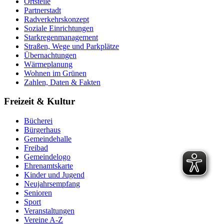
Ortsteile
Partnerstadt
Radverkehrskonzept
Soziale Einrichtungen
Starkregenmanagement
Straßen, Wege und Parkplätze
Übernachtungen
Wärmeplanung
Wohnen im Grünen
Zahlen, Daten & Fakten
Freizeit & Kultur
Bücherei
Bürgerhaus
Gemeindehalle
Freibad
Gemeindelogo
Ehrenamtskarte
Kinder und Jugend
Neujahrsempfang
Senioren
Sport
Veranstaltungen
Vereine A-Z