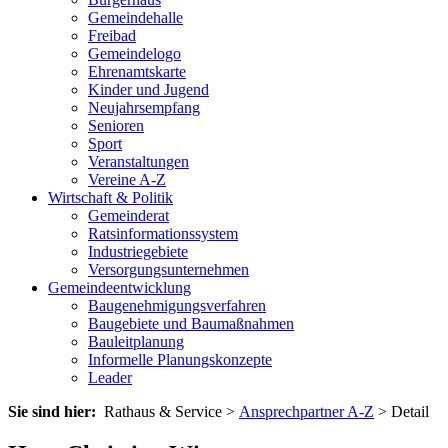
Gemeindehalle
Freibad
Gemeindelogo
Ehrenamtskarte
Kinder und Jugend
Neujahrsempfang
Senioren
Sport
Veranstaltungen
Vereine A-Z
Wirtschaft & Politik
Gemeinderat
Ratsinformationssystem
Industriegebiete
Versorgungsunternehmen
Gemeindeentwicklung
Baugenehmigungsverfahren
Baugebiete und Baumaßnahmen
Bauleitplanung
Informelle Planungskonzepte
Leader
Sie sind hier:
Rathaus & Service >
Ansprechpartner A-Z
> Detail