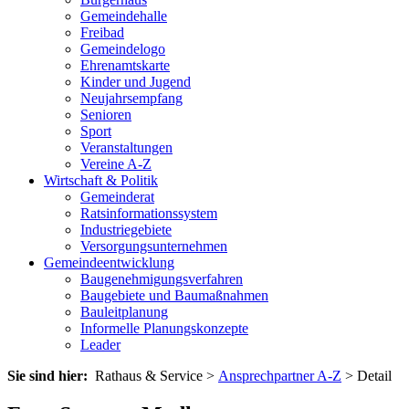
Gemeindehalle
Freibad
Gemeindelogo
Ehrenamtskarte
Kinder und Jugend
Neujahrsempfang
Senioren
Sport
Veranstaltungen
Vereine A-Z
Wirtschaft & Politik
Gemeinderat
Ratsinformationssystem
Industriegebiete
Versorgungsunternehmen
Gemeindeentwicklung
Baugenehmigungsverfahren
Baugebiete und Baumaßnahmen
Bauleitplanung
Informelle Planungskonzepte
Leader
Sie sind hier:
Rathaus & Service >
Ansprechpartner A-Z
> Detail