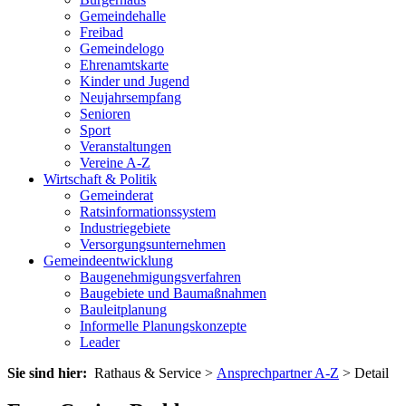
Gemeindehalle
Freibad
Gemeindelogo
Ehrenamtskarte
Kinder und Jugend
Neujahrsempfang
Senioren
Sport
Veranstaltungen
Vereine A-Z
Wirtschaft & Politik
Gemeinderat
Ratsinformationssystem
Industriegebiete
Versorgungsunternehmen
Gemeindeentwicklung
Baugenehmigungsverfahren
Baugebiete und Baumaßnahmen
Bauleitplanung
Informelle Planungskonzepte
Leader
Sie sind hier:
Rathaus & Service >
Ansprechpartner A-Z
> Detail