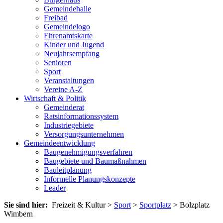
Gemeindehalle
Freibad
Gemeindelogo
Ehrenamtskarte
Kinder und Jugend
Neujahrsempfang
Senioren
Sport
Veranstaltungen
Vereine A-Z
Wirtschaft & Politik
Gemeinderat
Ratsinformationssystem
Industriegebiete
Versorgungsunternehmen
Gemeindeentwicklung
Baugenehmigungsverfahren
Baugebiete und Baumaßnahmen
Bauleitplanung
Informelle Planungskonzepte
Leader
Sie sind hier:
Freizeit & Kultur >
Sport
>
Sportplatz
> Bolzplatz
Wimbern