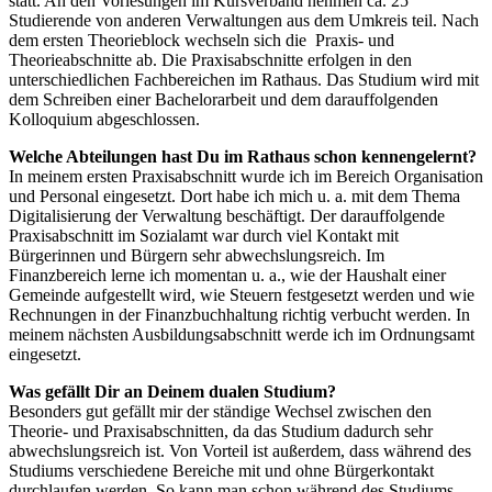
statt. An den Vorlesungen im Kursverband nehmen ca. 25
Studierende von anderen Verwaltungen aus dem Umkreis teil. Nach
dem ersten Theorieblock wechseln sich die Praxis- und
Theorieabschnitte ab. Die Praxisabschnitte erfolgen in den
unterschiedlichen Fachbereichen im Rathaus. Das Studium wird mit
dem Schreiben einer Bachelorarbeit und dem darauffolgenden
Kolloquium abgeschlossen.
Welche Abteilungen hast Du im Rathaus schon kennengelernt?
In meinem ersten Praxisabschnitt wurde ich im Bereich Organisation
und Personal eingesetzt. Dort habe ich mich u. a. mit dem Thema
Digitalisierung der Verwaltung beschäftigt. Der darauffolgende
Praxisabschnitt im Sozialamt war durch viel Kontakt mit
Bürgerinnen und Bürgern sehr abwechslungsreich. Im
Finanzbereich lerne ich momentan u. a., wie der Haushalt einer
Gemeinde aufgestellt wird, wie Steuern festgesetzt werden und wie
Rechnungen in der Finanzbuchhaltung richtig verbucht werden. In
meinem nächsten Ausbildungsabschnitt werde ich im Ordnungsamt
eingesetzt.
Was gefällt Dir an Deinem dualen Studium?
Besonders gut gefällt mir der ständige Wechsel zwischen den
Theorie- und Praxisabschnitten, da das Studium dadurch sehr
abwechslungsreich ist. Von Vorteil ist außerdem, dass während des
Studiums verschiedene Bereiche mit und ohne Bürgerkontakt
durchlaufen werden. So kann man schon während des Studiums